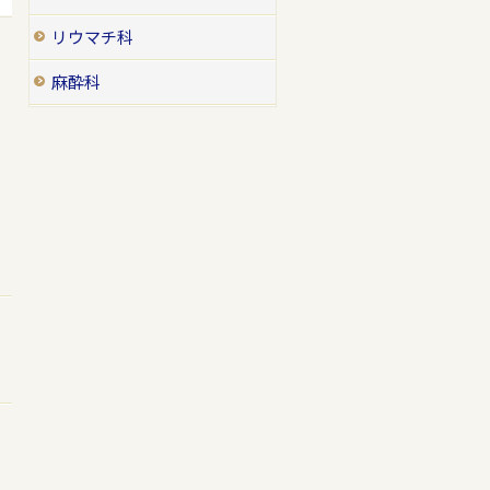
リウマチ科
麻酔科