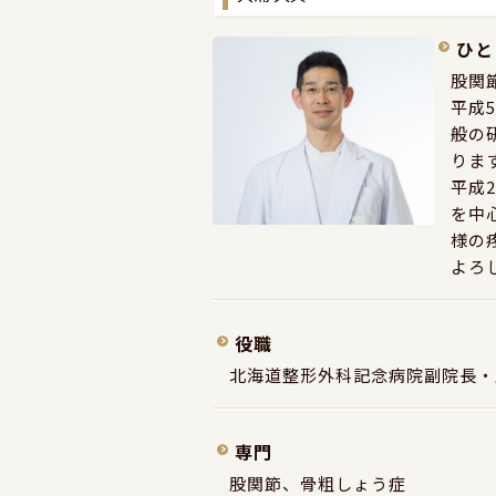
ひと
股関
平成
般の
りま
平成
を中
様の
よろ
役職
北海道整形外科記念病院副院長・
専門
股関節、骨粗しょう症