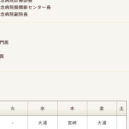
記念病院診療部長
記念病院股関節センター長
記念病院副院長
門医
医
火
水
木
金
土
–
大浦
宮﨑
大浦