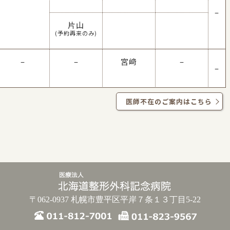
–
片山
(予約再来のみ)
–
–
宮﨑
–
–
医師不在のご案内はこちら
〒062-0937 札幌市豊平区平岸７条１３丁目5-22